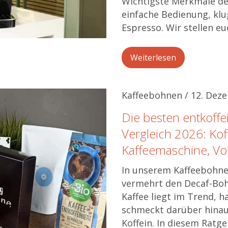
Wichtigste Merkmale de
einfache Bedienung, klu
Espresso. Wir stellen eu
Weiterlesen
Kaffeebohnen / 12. Dez
Die besten entkoffe
Vergleich 2026: Kof
Kaffeemaschine, Vo
In unserem Kaffeebohne
vermehrt den Decaf-Boh
Kaffee liegt im Trend, h
schmeckt darüber hinau
Koffein. In diesem Ratge