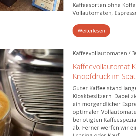
Kaffeesorten ohne Koffein
Vollautomaten, Espress
Weiterlesen
Kaffeevollautomaten / 
Kaffeevollautomat K
Knopfdruck im Spät
Guter Kaffee stand lange
Kioskbesitzern. Dabei z
ein morgendlicher Espr
optimalen Vollautomate
benötigten Kaffeespezia
ab. Ferner werfen wir ei
Leasing oder Kauf.