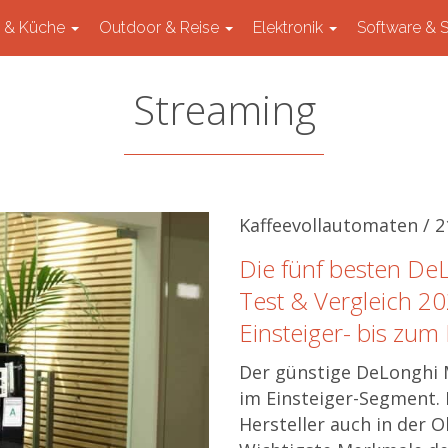
t & Küche
Outdoor & Reise
Elektronik
Software & 
Streaming
Kaffeevollautomaten / 
Die fünf besten De
Test & Vergleich 2
Einsteiger- bis zu
Der günstige DeLonghi Ma
im Einsteiger-Segment. I
Hersteller auch in der O