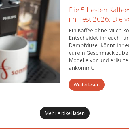
Die 5 besten Kaffe
im Test 2026: Die v
Ein Kaffee ohne Milch k
Entscheidet ihr euch fü
Dampfdüse, könnt ihr e
eurem Geschmack zubere
Modelle vor und erläut
ankommt.
Weiterlesen
Mehr Artikel laden