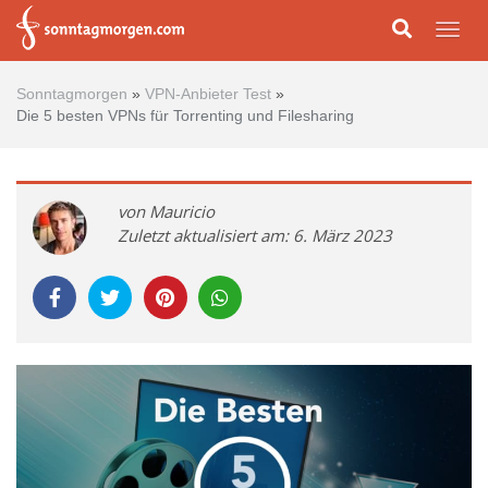
Skip to main content
Togg
Sonntagmorgen
»
VPN-Anbieter Test
»
Die 5 besten VPNs für Torrenting und Filesharing
von Mauricio
Zuletzt aktualisiert am: 6. März 2023