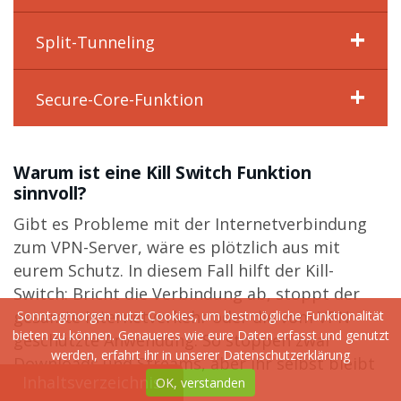
Split-Tunneling
Secure-Core-Funktion
Warum ist eine Kill Switch Funktion
sinnvoll?
Gibt es Probleme mit der Internetverbindung
zum VPN-Server, wäre es plötzlich aus mit
eurem Schutz. In diesem Fall hilft der Kill-
Switch: Bricht die Verbindung ab, stoppt der
gesamte Internetverkehr oder die vom VPN
Sonntagmorgen nutzt Cookies, um bestmögliche Funktionalität
bieten zu können. Genaueres wie eure Daten erfasst und genutzt
geschützte Anwendung. So stoppen zwar
werden, erfahrt ihr in unserer
Datenschutzerklärung
Downloads und Streams, aber ihr selbst bleibt
Inhaltsverzeichnis
OK, verstanden
anonym.