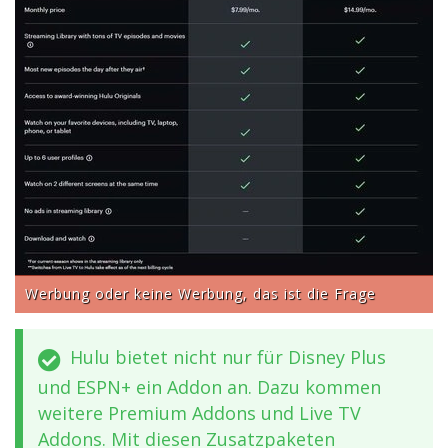
Werbung oder keine Werbung, das ist die Frage
Hulu bietet nicht nur für Disney Plus
und ESPN+ ein Addon an. Dazu kommen
weitere Premium Addons und Live TV
Addons. Mit diesen Zusatzpaketen