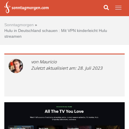
Skip to main content
Togg
Sonntagmorgen
»
Hulu in Deutschland schauen : Mit VPN kinderleicht Hulu
streamen
von Mauricio
Zuletzt aktualisiert am: 28. Juli 2023