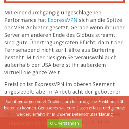
Mit einer durchgängig ungeschlagenen
Performance hat
ExpressVPN
sich an die Spitze
der VPN-Anbieter gesetzt. Gerade wenn ihr über
Server am anderen Ende des Globus streamt,
sind gute Übertragungsraten Pflicht, damit der
Fernsehabend nicht zur Hälfte aus Buffering
besteht. Mit der riesigen Serverauswahl auch
außerhalb der USA bereist ihr außerdem
virtuell die ganze Welt.
Preislich ist ExpressVPN im oberen Segment
angesiedelt, aber in Anbetracht der gebotenen
Leistung noch immer voll im Rahmen. Für das
Sonntagmorgen nutzt Cookies, um bestmögliche Funktionalität
Jahresabo fallen monatlich rund 6,27 Euro pro
bieten zu können. Genaueres wie eure Daten erfasst und genutzt
Monat (im 15-Monats-Abo für 93,93 Euro). Mehr
werden, erfahrt ihr in unserer
Datenschutzerklärung
Details zum Leistungsumfang findet ihr in
Inhaltsverzeichnis
OK, verstanden