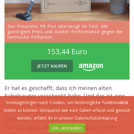
Der Proscenic P8 Plus überzeugt im Test: Mit
günstigem Preis und starker Performance gegen die
heimische Pollution!
153,44 Euro
JETZT KAUFEN
Er hat es geschafft, dass ich meinen alten
Kabelsauger verschenkt habe. Und das ist eine
Sonntagmorgen nutzt Cookies, um bestmögliche Funktionalität
reife Leistung! Unser Gesamtsieger im
Akku-
bieten zu können. Genaueres wie eure Daten erfasst und genutzt
Handstaubsauger-Test
macht einfach Spaß, ist
werden, erfahrt ihr in unserer
Datenschutzerklärung
einfach gründlich und einfach kompakt. Nur
dürft ihr das Laden niemals vergessen oder
OK, verstanden