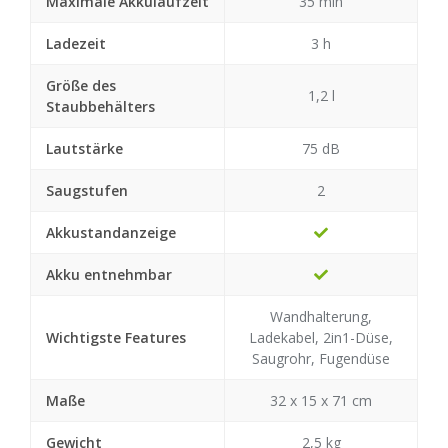
Maximale Akkulaufzeit
35 min
Ladezeit
3 h
Größe des
1,2 l
Staubbehälters
Lautstärke
75 dB
Saugstufen
2
Akkustandanzeige
Akku entnehmbar
Wandhalterung,
Wichtigste Features
Ladekabel, 2in1-Düse,
Saugrohr, Fugendüse
Maße
32 x 15 x 71 cm
Gewicht
2,5 kg