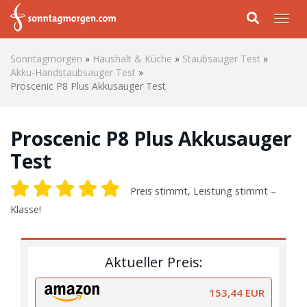
Skip to main content
Togg
Sonntagmorgen
»
Haushalt & Küche
»
Staubsauger Test
»
Akku-Handstaubsauger Test
»
Proscenic P8 Plus Akkusauger Test
Proscenic P8 Plus Akkusauger
Test
Preis stimmt, Leistung stimmt –
Klasse!
Aktueller Preis:
153,44 EUR