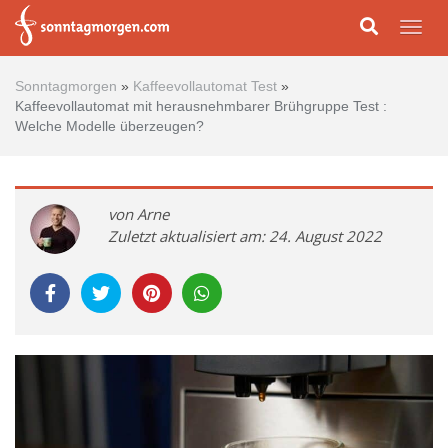
Skip to main content
Togg
Sonntagmorgen
»
Kaffeevollautomat Test
»
Kaffeevollautomat mit herausnehmbarer Brühgruppe Test :
Welche Modelle überzeugen?
von Arne
Zuletzt aktualisiert am: 24. August 2022