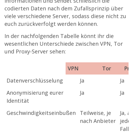
Informationen und sendet schließlich die
codierten Daten nach dem Zufallsprinzip über
viele verschiedene Server, sodass diese nicht zu
euch zurückverfolgt werden können.
In der nachfolgenden Tabelle könnt ihr die
wesentlichen Unterschiede zwischen VPN, Tor
und Proxy-Server sehen:
VPN
Tor
Pro
VPN
Tor
Datenverschlüsselung
Ja
Ja
Anonymisierung eurer
Ja
Ja
Identität
Geschwindigkeitseinbußen
Teilweise, je
Ja, a
nach Anbieter
jede
Fall