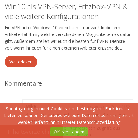
Win10 als VPN-Server, Fritzbox-VPN &
viele weitere Konfigurationen
Ein VPN unter Windows 10 einrichten – nur wie? In diesem
Artikel erfahrt ihr, welche verschiedenen Möglichkeiten es dafür
gibt. Außerdem stellen wir euch die besten fünf VPN-Dienste
vor, wenn ihr euch für einen externen Anbieter entscheidet.
Weiterlesen
Kommentare
Mike
15. September 2018 um 19:05
Sonntagmorgen nutzt Cookies, um bestmögliche Funktionalität
Ausführlicher und leicht verständlicher Beitrag zum
bieten zu können. Genaueres wie eure Daten erfasst und genutzt
Thema – großes Lob! Zu Tor würde ich noch
werden, erfahrt ihr in unserer
Datenschutzerklärung
ergänzen, dass viele Internetseiten Zugriffe aus
Inhaltsverzeichnis
OK, verstanden
diesem Netzwerk per se blocken.