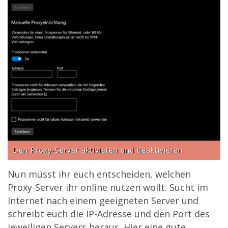
Den Proxy-Server aktivieren und deaktivieren
Nun müsst ihr euch entscheiden, welchen
Proxy-Server ihr online nutzen wollt. Sucht im
Internet nach einem geeigneten Server und
schreibt euch die IP-Adresse und den Port des
jeweiligen Servers heraus. Hier eine gute