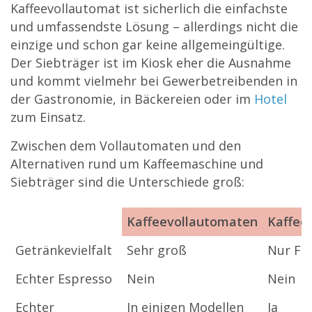
Kaffeevollautomat ist sicherlich die einfachste
und umfassendste Lösung – allerdings nicht die
einzige und schon gar keine allgemeingültige.
Der Siebträger ist im Kiosk eher die Ausnahme
und kommt vielmehr bei Gewerbetreibenden in
der Gastronomie, in Bäckereien oder im
Hotel
zum Einsatz.
Zwischen dem Vollautomaten und den
Alternativen rund um Kaffeemaschine und
Siebträger sind die Unterschiede groß:
Kaffeevollautomaten
Kaffee
Kaffeevollautomaten
Kaffee
Getränkevielfalt
Sehr groß
Nur Fil
Echter Espresso
Nein
Nein
Echter
In einigen Modellen
Ja