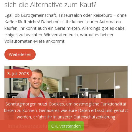
sich die Alternative zum Kauf?
Egal, ob Bürogemeinschaft, Friseursalon oder Reisebüro – ohne
Kaffee läuft nichts! Dabei müsst ihr keinen teuren Automaten
kaufen, ihr könnt auch ein Gerät mieten. Allerdings gibt es dabei
einiges zu beachten. Wir verraten euch, worauf es bei der
Vollautomaten-Miete ankommt.
Weiterlesen
3. Juli 2023
Sonntagmorgen nutzt Cookies, um bestmögliche Funktionalität
bieten zu können. Genaueres wie eure Daten erfasst und genutzt
werden, erfahrt ihr in unserer
Datenschutzerklärung
Inhaltsverzeichnis
Inhaltsverzeichnis
OK, verstanden