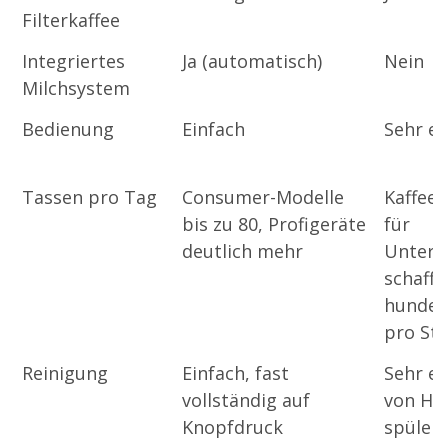
Filterkaffee
Integriertes
Ja (automatisch)
Nein
Milchsystem
Bedienung
Einfach
Sehr ei
Tassen pro Tag
Consumer-Modelle
Kaffee
bis zu 80, Profigeräte
für
deutlich mehr
Unter
schaffe
hunder
pro St
Reinigung
Einfach, fast
Sehr ei
vollständig auf
von Ha
Knopfdruck
spülen