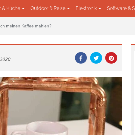
t & Küche
Outdoor & Reise
Elektronik
Software & 
ich meinen Kaffee mahlen?
r 2020