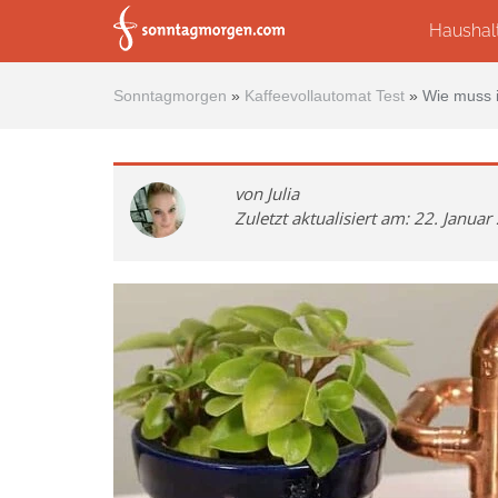
Skip to main content
Haushal
Sonntagmorgen
»
Kaffeevollautomat Test
»
Wie muss 
von Julia
Zuletzt aktualisiert am: 22. Janua