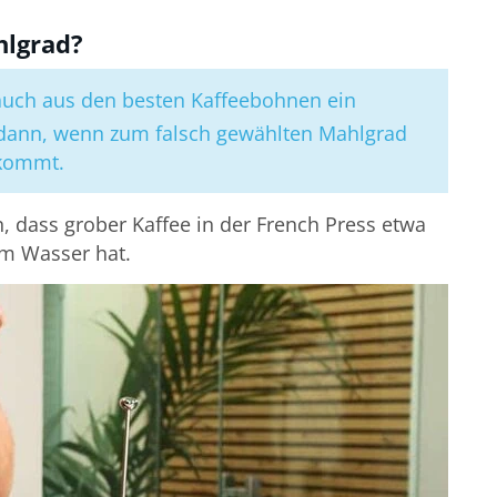
hlgrad?
auch aus den besten Kaffeebohnen ein
 dann, wenn zum falsch gewählten Mahlgrad
ukommt.
, dass grober Kaffee in der French Press etwa
em Wasser hat.