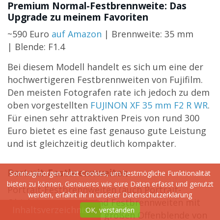
Premium Normal-Festbrennweite: Das
Upgrade zu meinem Favoriten
~590 Euro
auf Amazon
| Brennweite: 35 mm
| Blende: F1.4
Bei diesem Modell handelt es sich um eine der
hochwertigeren Festbrennweiten von Fujifilm.
Den meisten Fotografen rate ich jedoch zu dem
oben vorgestellten
FUJINON XF 35 mm F2 R WR
.
Für einen sehr attraktiven Preis von rund 300
Euro bietet es eine fast genauso gute Leistung
und ist gleichzeitig deutlich kompakter.
Portrait-Festbrennweiten
Sonntagmorgen nutzt Cookies, um bestmögliche Funktionalität
bieten zu können. Genaueres wie eure Daten erfasst und genutzt
Portrait-Festbrennweiten (auch Portrait-
werden, erfahrt ihr in unserer
Datenschutzerklärung
Objektive genannt) sind Festbrennweiten mit
Inhaltsverzeichnis
OK, verstanden
circa 50 mm und einer großen Offenblende von