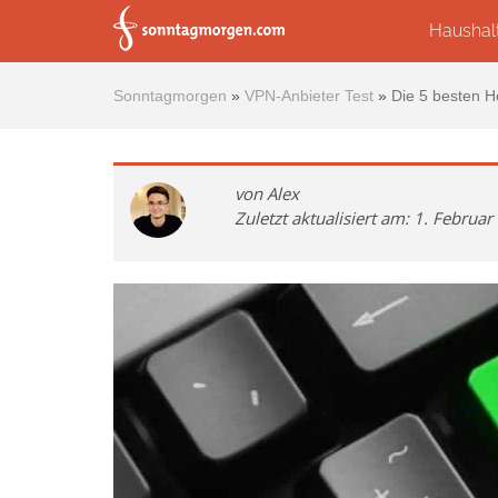
Skip to main content
Haushal
Sonntagmorgen
»
VPN-Anbieter Test
»
Die 5 besten H
von Alex
Zuletzt aktualisiert am: 1. Februa