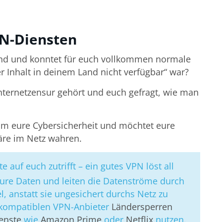
N-Diensten
and und konntet für euch vollkommen normale
er Inhalt in deinem Land nicht verfügbar“ war?
nternetzensur gehört und euch gefragt, wie man
um eure Cybersicherheit und möchtet eure
äre im Netz wahren.
e auf euch zutrifft – ein gutes VPN löst all
ure Daten und leiten die Datenströme durch
 anstatt sie ungesichert durchs Netz zu
 kompatiblen VPN-Anbieter
Ländersperren
enste
wie
Amazon Prime
oder
Netflix
nutzen.