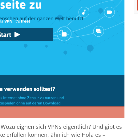
 Wozu eignen sich VPNs eigentlich? Und gibt es
ke erfüllen können, ähnlich wie Hola es –