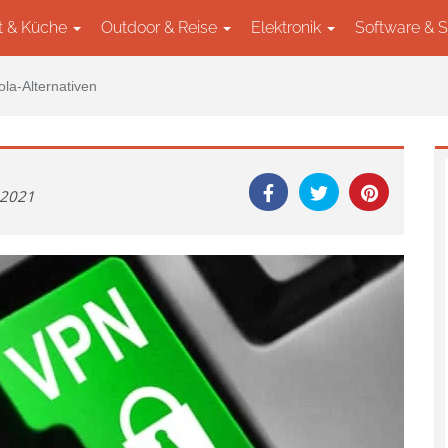
t & Küche
Outdoor & Reise
Elektronik
Software & 
ola-Alternativen
r 2021