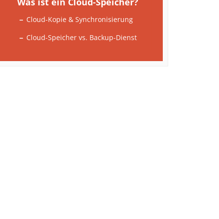
Was ist ein Cloud-Speicher?
Cloud-Kopie & Synchronisierung
Cloud-Speicher vs. Backup-Dienst
Cloud-Speicher
Online-Backup
Kostenlose Cloud-Speicher
Datenschutz & DSGVO
Datensicherheit bei den großen
Cloud-Anbietern
Cloud-Lösungen für Fotos
Ideal für Teams & Familien
Zusammenarbeit in der Cloud
Kosten & Tarife