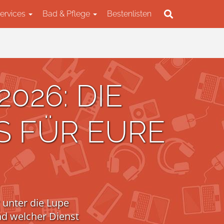
Services
Bad & Pflege
Bestenlisten
026: DIE
S FÜR EURE
 unter die Lupe
d welcher Dienst