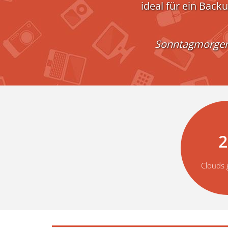
ideal für ein Backu
Sonntagmorgen b
2
Clouds 