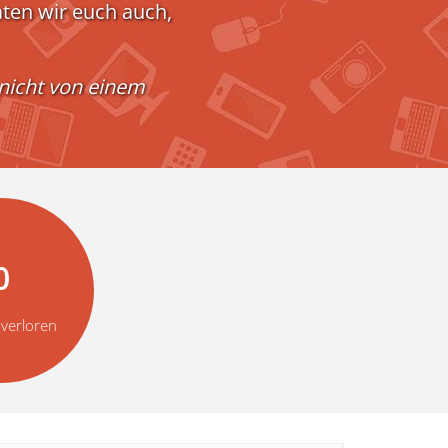
raten wir euch auch,
 nicht von einem
0
 verloren