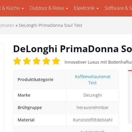
t & Küche
Outdoor & Reise
Elektronik
Software & 
tomaten
»
DeLonghi PrimaDonna Soul Test
DeLonghi PrimaDonna So
Innovativer Luxus mit Bodenhaftu
Kaffeevollautomat
Produktkategorie
Test
Marke
DeLonghi
ext
Brühgruppe
herausnehmbar
Material
Kunststoff/Edelstahl