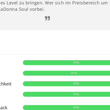
ches Level zu bringen. Wer sich im Preisbereich u
aDonna Soul vorbei.
95%
91%
chkeit
95%
95%
ack
95%