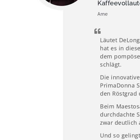
Kaffeevollaut
Arne
Läutet DeLon
hat es in dies
dem pompösen 
schlägt.
Die innovativ
PrimaDonna So
den Röstgrad 
Beim Maestosa
durchdachte S
zwar deutlich
Und so gelingt