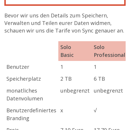
Bevor wir uns den Details zum Speichern,
Verwalten und Teilen eurer Daten widmen,
schauen wir uns die Tarife von Sync genauer an.
Solo
Solo
Basic
Professional
Solo
Solo
Benutzer
1
1
Basic
Professional
Speicherplatz
2 TB
6 TB
monatliches
unbegrenzt
unbegrenzt
Datenvolumen
Benutzerdefiniertes
x
√
Branding