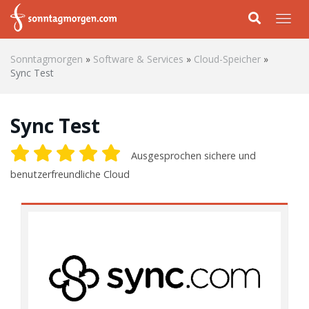
Skip to main content
Togg
Sonntagmorgen
»
Software & Services
»
Cloud-Speicher
»
Sync Test
Sync Test
Ausgesprochen sichere und
benutzerfreundliche Cloud