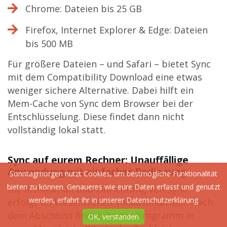
Chrome: Dateien bis 25 GB
Firefox, Internet Explorer & Edge: Dateien
bis 500 MB
Für größere Dateien – und Safari – bietet Sync
mit dem Compatibility Download eine etwas
weniger sichere Alternative. Dabei hilft ein
Mem-Cache von Sync dem Browser bei der
Entschlüsselung. Diese findet dann nicht
vollständig lokal statt.
Sync auf eurem Rechner: Unauffällige
Anwendung mit einfacher Bedienung
Sonntagmorgen nutzt Cookies, um bestmögliche Funktionalität
bieten zu können. Genaueres wie eure Daten erfasst und genutzt
Die Installation und Einrichtung von Sync
werden, erfahrt ihr in unserer
Datenschutzerklärung
erfolgt im Wesentlichen vollautomatisch. Nach
dem Abschluss findet ihr das Programm in
OK, verstanden