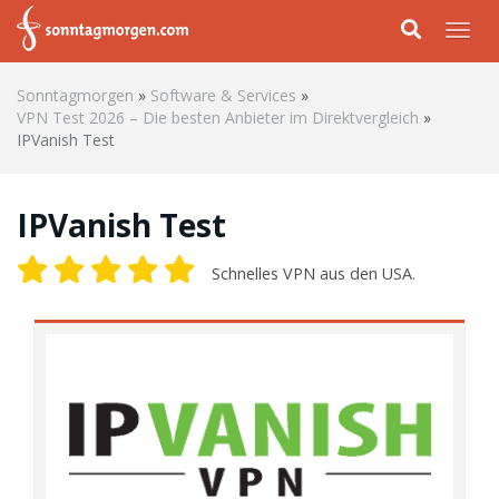
Skip to main content
Togg
Sonntagmorgen
»
Software & Services
»
VPN Test 2026 – Die besten Anbieter im Direktvergleich
»
IPVanish Test
IPVanish Test
Schnelles VPN aus den USA.