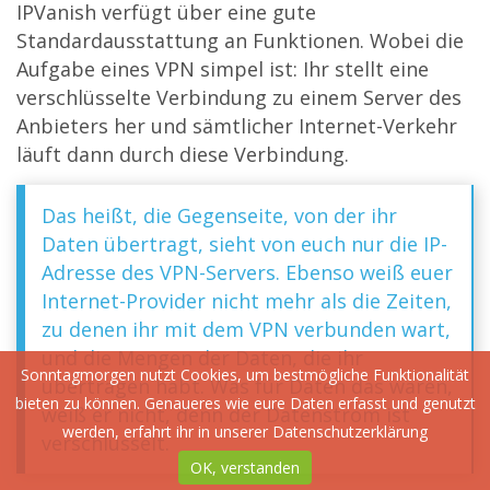
IPVanish verfügt über eine gute
Standardausstattung an Funktionen. Wobei die
Aufgabe eines VPN simpel ist: Ihr stellt eine
verschlüsselte Verbindung zu einem Server des
Anbieters her und sämtlicher Internet-Verkehr
läuft dann durch diese Verbindung.
Das heißt, die Gegenseite, von der ihr
Daten übertragt, sieht von euch nur die IP-
Adresse des VPN-Servers. Ebenso weiß euer
Internet-Provider nicht mehr als die Zeiten,
zu denen ihr mit dem VPN verbunden wart,
und die Mengen der Daten, die ihr
Sonntagmorgen nutzt Cookies, um bestmögliche Funktionalität
übertragen habt. Was für Daten das waren,
bieten zu können. Genaueres wie eure Daten erfasst und genutzt
weiß er nicht, denn der Datenstrom ist
werden, erfahrt ihr in unserer
Datenschutzerklärung
verschlüsselt.
OK, verstanden