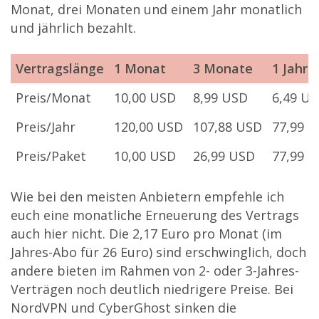
Monat, drei Monaten und einem Jahr monatlich
und jährlich bezahlt.
Vertragslänge
1 Monat
3 Monate
1 Jahr
Vertragslänge
1 Monat
3 Monate
1 Jahr
Preis/Monat
10,00 USD
8,99 USD
6,49 U
Preis/Jahr
120,00 USD
107,88 USD
77,99 
Preis/Paket
10,00 USD
26,99 USD
77,99 
Wie bei den meisten Anbietern empfehle ich
euch eine monatliche Erneuerung des Vertrags
auch hier nicht. Die 2,17 Euro pro Monat (im
Jahres-Abo für 26 Euro) sind erschwinglich, doch
andere bieten im Rahmen von 2- oder 3-Jahres-
Verträgen noch deutlich niedrigere Preise. Bei
NordVPN und CyberGhost sinken die