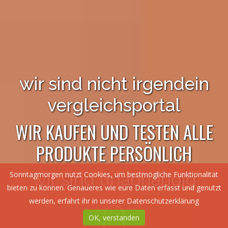
wir sind nicht irgendein
vergleichsportal
WIR KAUFEN UND TESTEN ALLE
PRODUKTE PERSÖNLICH
wir sind unabhängig
Sonntagmorgen nutzt Cookies, um bestmögliche Funktionalität
bieten zu können. Genaueres wie eure Daten erfasst und genutzt
werden, erfahrt ihr in unserer
Datenschutzerklärung
OK, verstanden