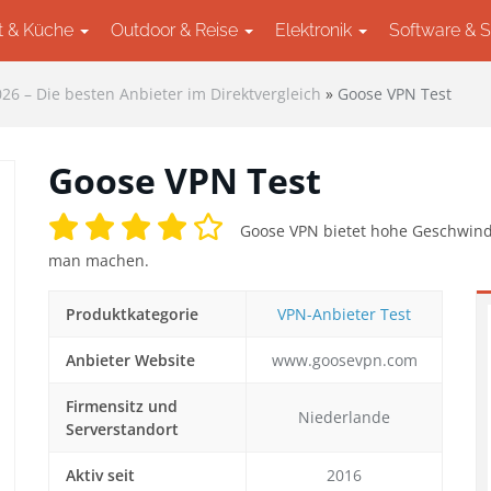
t & Küche
Outdoor & Reise
Elektronik
Software & 
26 – Die besten Anbieter im Direktvergleich
»
Goose VPN Test
Goose VPN Test
Goose VPN bietet hohe Geschwindi
man machen.
Produktkategorie
VPN-Anbieter Test
Anbieter Website
www.goosevpn.com
ext
Firmensitz und
Niederlande
Serverstandort
Aktiv seit
2016