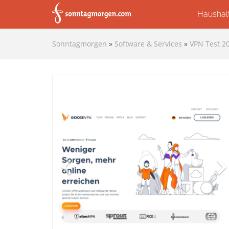
Skip to main content
Haushal
Sonntagmorgen
»
Software & Services
»
VPN Test 20
Previous
N