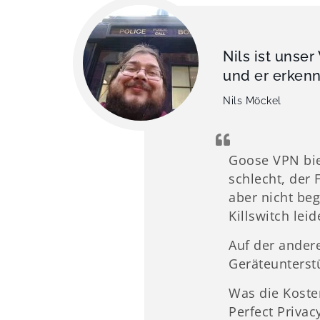
Nils ist unse
und er erkenn
Nils Möckel
Goose VPN biet
schlecht, der 
aber nicht beg
Killswitch lei
Auf der andere
Geräteunterstü
Was die Kost
Perfect Privac