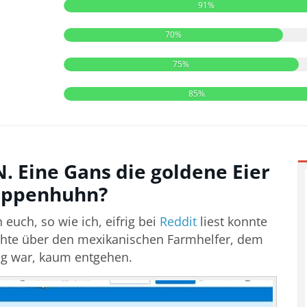
91%
70%
75%
85%
. Eine Gans die goldene Eier
Suppenhuhn?
 euch, so wie ich, eifrig bei
Reddit
liest konnte
ichte über den mexikanischen Farmhelfer, dem
fig war, kaum entgehen.