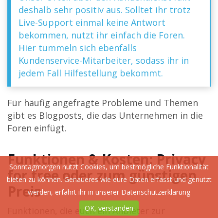
deshalb sehr positiv aus. Solltet ihr trotz
Live-Support einmal keine Antwort
bekommen, nutzt ihr einfach die Foren.
Hier tummeln sich ebenfalls
Kundenservice-Mitarbeiter, sodass ihr in
jedem Fall Hilfestellung bekommt.
Für häufig angefragte Probleme und Themen
gibt es Blogposts, die das Unternehmen in die
Foren einfügt.
Funktionen & Kosten: Privacy
Sonntagmorgen nutzt Cookies, um bestmögliche Funktionalität
for free oder zum günstigen
bieten zu können. Genaueres wie eure Daten erfasst und genutzt
Preis
werden, erfahrt ihr in unserer
Datenschutzerklärung
OK, verstanden
Funktionen, die euch ein Anbieter zur