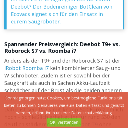
Deebot? Der Bodenreiniger BotClean von
Ecovacs eignet sich für den Einsatz in
eurem Saugroboter.
Spannender Preisvergleich: Deebot T9+ vs.
Roborock S7 vs. Roomba i7
Anders als der T9+ und der Roborock S7 ist der
iRobot Roomba i7
kein kombinierter Saug- und
Wischroboter. Zudem ist er sowohl bei der
Saugkraft als auch in Sachen Akku-Laufzeit
schwächer auf der Brust als die beiden anderen
Geräte.
Sonntagmorgen nutzt Cookies, um bestmögliche Funktionalität
bieten zu können. Genaueres wie eure Daten erfasst und genutzt
Dafür ist sein Preis mit knapp 500 Euro ziemlich
werden, erfahrt ihr in unserer
Datenschutzerklärung
hoch – schließlich erhaltet ihr für rund 530 den
OK, verstanden
deutlich stärkeren
Ecovacs Deebot T9
ohne