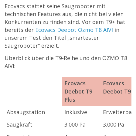
Ecovacs stattet seine Saugroboter mit
technischen Features aus, die nicht bei vielen
Konkurrenten zu finden sind. Vor dem T9+ hat
bereits der
Ecovacs Deebot Ozmo T8 AIVI
in
unserem Test den Titel „smartester
Saugroboter“ erzielt.
Überblick über die T9-Reihe und den OZMO T8
AIVI:
Ecovacs
Ecovacs
Deebot T9
Deebot T9
Plus
Ecovacs
Ecovacs
Absaugstation
Inklusive
Erweiterbar
Deebot T9
Deebot T9
Saugkraft
3.000 Pa
3.000 Pa
Plus