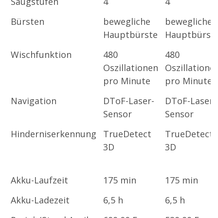
Saugstufen
4
4
Bürsten
bewegliche
bewegliche
Hauptbürste
Hauptbürst
Wischfunktion
480
480
Oszillationen
Oszillatione
pro Minute
pro Minute
Navigation
DToF-Laser-
DToF-Laser-
Sensor
Sensor
Hinderniserkennung
TrueDetect
TrueDetect
3D
3D
Akku-Laufzeit
175 min
175 min
Akku-Ladezeit
6,5 h
6,5 h