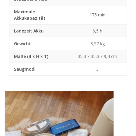
Maximale
175 min
Akkukapazität
Ladezeit Akku
6,5 h
Gewicht
3,57 kg
Maße (B x H x T)
35,3 x 35,3 x 9,4 cm
Saugmodi
3