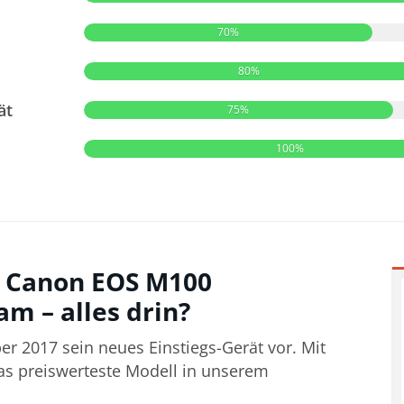
70%
80%
ät
75%
100%
r Canon EOS M100
m – alles drin?
er 2017 sein neues Einstiegs-Gerät vor. Mit
as preiswerteste Modell in unserem