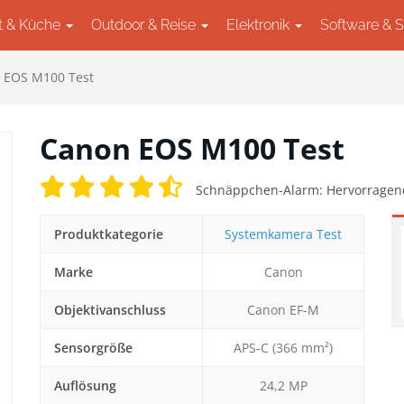
t & Küche
Outdoor & Reise
Elektronik
Software & 
 EOS M100 Test
Canon EOS M100 Test
Schnäppchen-Alarm: Hervorragend
Produktkategorie
Systemkamera Test
Marke
Canon
ext
Objektivanschluss
Canon EF-M
Sensorgröße
APS-C (366 mm²)
Auflösung
24,2 MP