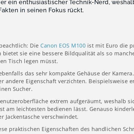
er ein enthusiastischer Technik-Nerd, weshal
Fakten in seinen Fokus rückt.
beachtlich: Die
Canon EOS M100
ist mit Euro die 
 bietet sie eine bessere Bildqualität als so manch
den Tisch legen müsst.
t ebenfalls das sehr kompakte Gehäuse der Kamera.
er andere Eigenschaft verzichten. Beispielsweise e
inen Sucher.
 Benutzeroberfläche extrem aufgeräumt, weshalb si
t am leichtesten bedienen lässt. Genauso kinderle
er Jackentasche verschwindet.
se praktischen Eigenschaften des handlichen Sc