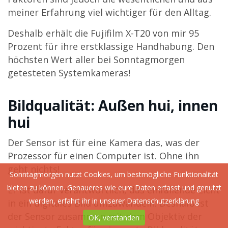
meiner Erfahrung viel wichtiger für den Alltag.
Deshalb erhält die Fujifilm X-T20 von mir 95
Prozent für ihre erstklassige Handhabung. Den
höchsten Wert aller bei Sonntagmorgen
getesteten Systemkameras!
Bildqualität: Außen hui, innen
hui
Der Sensor ist für eine Kamera das, was der
Prozessor für einen Computer ist. Ohne ihn
geht nichts!
Sonntagmorgen nutzt Cookies, um bestmögliche Funktionalität
bieten zu können. Genaueres wie eure Daten erfasst und genutzt
Er ist dafür verantwortlich, das einfallende Licht
werden, erfahrt ihr in unserer
Datenschutzerklärung
in ein digitales Bild umzuwandeln. Deshalb ist
der Sensor zusammen mit dem Objektiv der
OK, verstanden