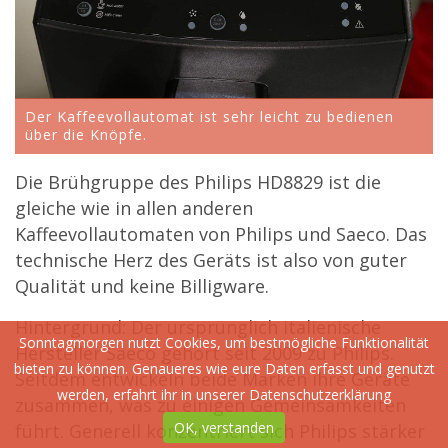
Der Kaffeevollautomat ist sehr leicht zu bedienen
über die Knöpfe.
Die Brühgruppe des Philips HD8829 ist die
gleiche wie in allen anderen
Kaffeevollautomaten von Philips und Saeco. Das
technische Herz des Geräts ist also von guter
Qualität und keine Billigware.
Hintergrund: Der ursprünglich italienische
Sonntagmorgen nutzt Cookies, um bestmögliche Funktionalität
Hersteller Saeco gehört seit 2009 zu Philips.
bieten zu können. Genaueres wie eure Daten erfasst und genutzt
Seitdem entwickeln beide Marken ihre Geräte
werden, erfahrt ihr in unserer
Datenschutzerklärung
zusammen, was zu einigen Gemeinsamkeiten
OK, verstanden
führt. Generell konzentriert sich Philips stärker