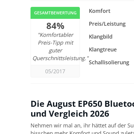
Komfort
GESAMTBEWERTUNG
84%
Preis/Leistung
"Komfortabler
Klangbild
Preis-Tipp mit
Klangtreue
guter
Querschnittsleistung."
Schallisolierung
05/2017
Die August EP650 Blueto
und Vergleich 2026
Nehmen wir mal an, ihr hättet auf der 
bisschen mehr Komfort und Sound zuletz