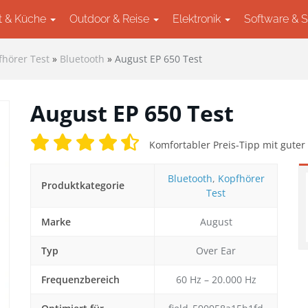
t & Küche
Outdoor & Reise
Elektronik
Software & 
fhörer Test
»
Bluetooth
»
August EP 650 Test
August EP 650 Test
Komfortabler Preis-Tipp mit guter
Bluetooth
,
Kopfhörer
Produktkategorie
Test
Marke
August
ext
Typ
Over Ear
Frequenzbereich
60 Hz – 20.000 Hz