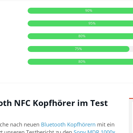
90%
95%
80%
75%
80%
oth NFC Kopfhörer im Test
Suche nach neuen
Bluetooth Kopfhörern
mit ein
t unseren Testbericht zu den
Sony MDR 1000x