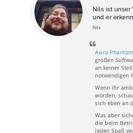
Nils ist unse
und er erkenn
Nils
Avira Phanto
großen Softwar
an keiner Stel
notwendigen F
Wenn ihr ambit
würden, schaut
sich eben an 
Was aber siche
die beim Betr
jeden Spaß ver