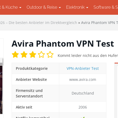
t & Küche
Outdoor & Reise
Elektronik
Software & 
26 – Die besten Anbieter im Direktvergleich
»
Avira Phantom VPN T
Avira Phantom VPN Test
Kommt leider nicht aus den Hufen
Produktkategorie
VPN-Anbieter Test
Anbieter Website
www.avira.com
ext
Firmensitz und
Deutschland
Serverstandort
Aktiv seit
2006