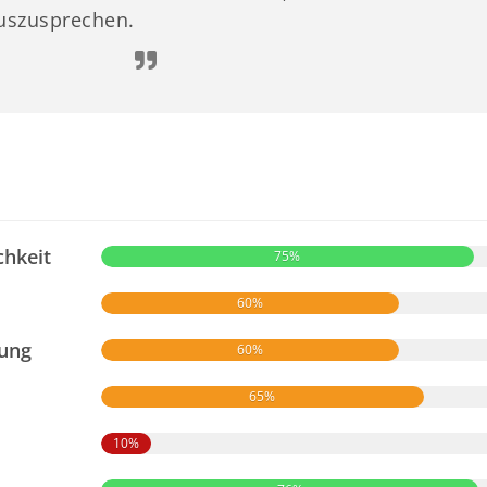
uszusprechen.
chkeit
75%
60%
zung
60%
65%
10%