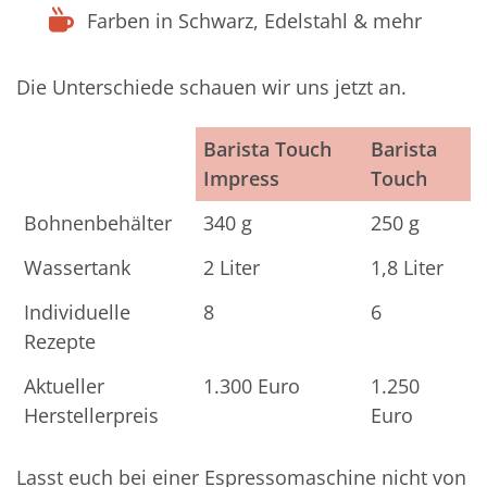
Farben in Schwarz, Edelstahl & mehr
Die Unterschiede schauen wir uns jetzt an.
Barista Touch
Barista
Impress
Touch
Barista Touch
Barista
Bohnenbehälter
340 g
250 g
Impress
Touch
Wassertank
2 Liter
1,8 Liter
Individuelle
8
6
Rezepte
Aktueller
1.300 Euro
1.250
Herstellerpreis
Euro
Lasst euch bei einer Espressomaschine nicht von