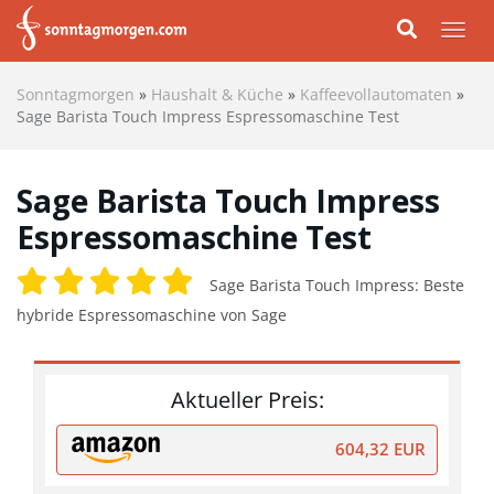
Skip to main content
Togg
Sonntagmorgen
»
Haushalt & Küche
»
Kaffeevollautomaten
»
Sage Barista Touch Impress Espressomaschine Test
Sage Barista Touch Impress
Espressomaschine Test
Sage Barista Touch Impress: Beste
hybride Espressomaschine von Sage
Aktueller Preis:
604,32 EUR