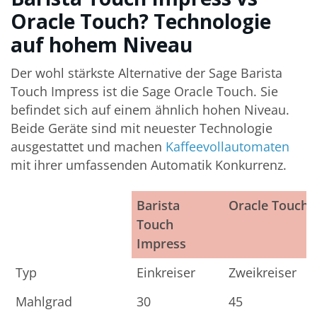
Oracle Touch? Technologie
auf hohem Niveau
Der wohl stärkste Alternative der Sage Barista
Touch Impress ist die Sage Oracle Touch. Sie
befindet sich auf einem ähnlich hohen Niveau.
Beide Geräte sind mit neuester Technologie
ausgestattet und machen
Kaffeevollautomaten
mit ihrer umfassenden Automatik Konkurrenz.
Barista
Oracle Touch
Touch
Impress
Barista
Oracle Touch
Typ
Einkreiser
Zweikreiser
Touch
Mahlgrad
30
45
Impress