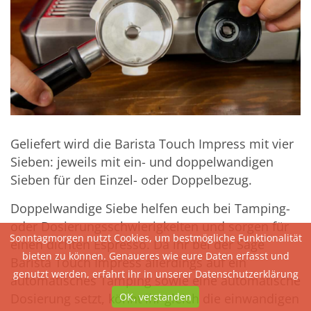
Geliefert wird die Barista Touch Impress mit vier
Sieben: jeweils mit ein- und doppelwandigen
Sieben für den Einzel- oder Doppelbezug.
Doppelwandige Siebe helfen euch bei Tamping-
oder Dosierungsschwierigkeiten und sorgen für
Sonntagmorgen nutzt Cookies, um bestmögliche Funktionalität
einen dichten Espresso. Da ihr bei der Sage
bieten zu können. Genaueres wie eure Daten erfasst und
Barista Touch Impress allerdings auf ein
genutzt werden, erfahrt ihr in unserer
Datenschutzerklärung
automatisches Tamping sowie eine automatische
Dosierung setzt, könnt ihr gleich die einwandigen
OK, verstanden