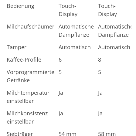
Bedienung
Touch-
Touch-
Display
Display
Milchaufschäumer
Automatische
Automatische
Dampflanze
Dampflanze
Tamper
Automatisch
Automatisch
Kaffee-Profile
6
8
Vorprogrammierte
5
5
Getränke
Milchtemperatur
Ja
Ja
einstellbar
Milchkonsistenz
Ja
Ja
einstellbar
Siebträger
54 mm
58 mm