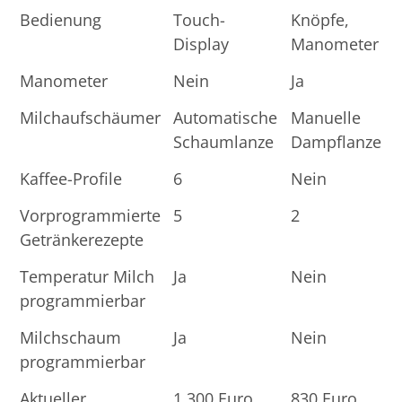
Touch
Express
Bedienung
Touch-
Knöpfe,
Impress
Impress
Display
Manometer
Manometer
Nein
Ja
Milchaufschäumer
Automatische
Manuelle
Schaumlanze
Dampflanze
Kaffee-Profile
6
Nein
Vorprogrammierte
5
2
Getränkerezepte
Temperatur Milch
Ja
Nein
programmierbar
Milchschaum
Ja
Nein
programmierbar
Aktueller
1.300 Euro
830 Euro