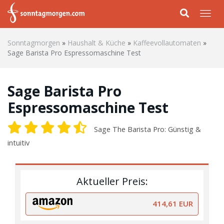
Skip to main content
Togg
Sonntagmorgen
»
Haushalt & Küche
»
Kaffeevollautomaten
»
Sage Barista Pro Espressomaschine Test
Sage Barista Pro
Espressomaschine Test
Sage The Barista Pro: Günstig &
intuitiv
Aktueller Preis:
414,61 EUR