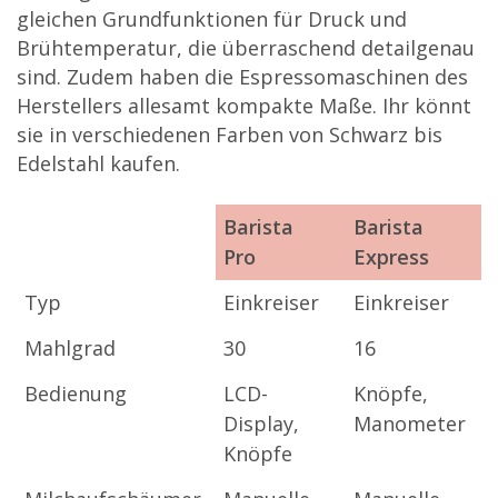
gleichen Grundfunktionen für Druck und
Brühtemperatur, die überraschend detailgenau
sind. Zudem haben die Espressomaschinen des
Herstellers allesamt kompakte Maße. Ihr könnt
sie in verschiedenen Farben von Schwarz bis
Edelstahl kaufen.
Barista
Barista
B
Pro
Express
T
Barista
Barista
B
Typ
Einkreiser
Einkreiser
E
Pro
Express
T
Mahlgrad
30
16
3
Bedienung
LCD-
Knöpfe,
T
Display,
Manometer
D
Knöpfe