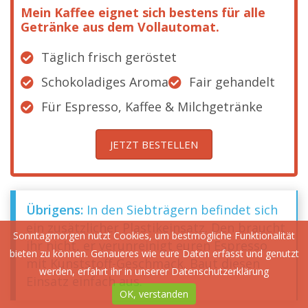
Mein Kaffee eignet sich bestens für alle
Getränke aus dem Vollautomat.
Täglich frisch geröstet
Schokoladiges Aroma
Fair gehandelt
Für Espresso, Kaffee & Milchgetränke
JETZT BESTELLEN
Übrigens:
In den Siebträgern befindet sich
ein zusätzlicher Plastikeinsatz. Den braucht
Sonntagmorgen nutzt Cookies, um bestmögliche Funktionalität
ihr nicht, er verunreinigt euren Espresso
bieten zu können. Genaueres wie eure Daten erfasst und genutzt
mit Kunststoff-Geschmack. Baut diesen
werden, erfahrt ihr in unserer
Datenschutzerklärung
Einsatz einfach aus.
OK, verstanden