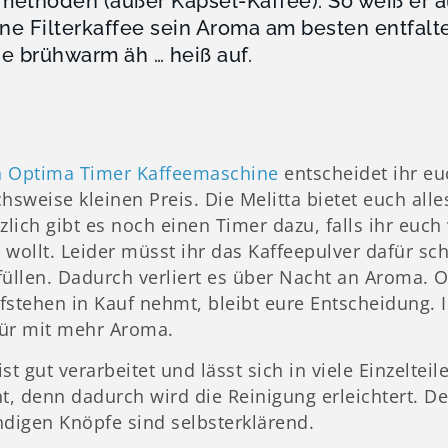
ethoden (außer Kapsel-Kaffee). So weiß er a
e Filterkaffee sein Aroma am besten entfalte
e brühwarm äh … heiß auf.
a Optima Timer Kaffeemaschine
entscheidet ihr eu
hsweise kleinen Preis. Die Melitta bietet euch all
zlich gibt es noch einen Timer dazu, falls ihr euc
 wollt. Leider müsst ihr das Kaffeepulver dafür 
üllen. Dadurch verliert es über Nacht an Aroma. Ob
fstehen in Kauf nehmt, bleibt eure Entscheidung. 
ür mit mehr Aroma.
st gut verarbeitet und lässt sich in viele Einzelteil
t, denn dadurch wird die Reinigung erleichtert. Der
ndigen Knöpfe sind selbsterklärend.