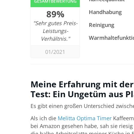
GESAMTBEWERTUNG
89%
Handhabung
"Sehr gutes Preis-
Reinigung
Leistungs-
Warmhaltefunkti
Verhältnis."
01/2021
Meine Erfahrung mit der
Test: Ein Ungetüm aus Pl
Es gibt einen großen Unterschied zwische
Als ich die
Melitta Optima Timer
Kaffeema
bei Amazon gesehen habe, sah sie riesig
die halbe Arbeitsplatte meiner Küche in