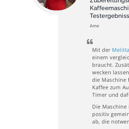
Zubereitungsm
Kaffeemaschin
Testergebniss
Arne
Mit der
Melitt
einem vergleic
braucht. Zusät
wecken lassen
die Maschine f
Kaffee zum Au
Timer und daf
Die Maschine i
positiv gemein
ab, die notwe