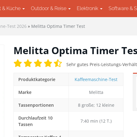
t & Küche
Outdoor & Reise
Elektronik
Software & 
ne-Test 2026
»
Melitta Optima Timer Test
Melitta Optima Timer Te
Sehr gutes Preis-Leistungs-Verhält
Produktkategorie
Kaffeemaschine-Test
Marke
Melitta
ext
Tassenportionen
8 große; 12 kleine
Durchlaufzeit 10
7:40 min (12 T.)
Tassen