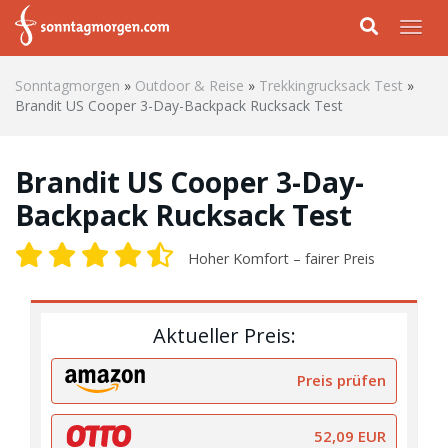
Skip to main content
Togg
Sonntagmorgen
»
Outdoor & Reise
»
Trekkingrucksack Test
»
Brandit US Cooper 3-Day-Backpack Rucksack Test
Brandit US Cooper 3-Day-
Backpack Rucksack Test
Hoher Komfort – fairer Preis
Aktueller Preis:
Preis prüfen
52,09 EUR