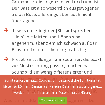
Grundnote, die angenehm voll und rund ist.
Der Bass ist also wesentlich ausgewogener
als bei Bose, allerdings eben auch nicht
überragend.
Insgesamt klingt der JBL Lautsprecher
„klein“, die Mitten und Höhen sind
angenehm, aber ziemlich schwach auf der
Brust und ein bisschen arg matschig.
Preset-Einstellungen am Equalizer, die exakt
zur Musikrichtung passen, machen das
Soundbild ein wenig differenzierter und
können viel verbessern. Aber dieser „Kleine-
Sonntagmorgen nutzt Cookies, um bestmögliche Funktionalität
Box“-Effekt verstärken sie nur noch. Das
bieten zu können. Genaueres wie eure Daten erfasst und genutzt
merkt ihr zum Beispiel extrem bei Klassik.
werden, erfahrt ihr in unserer
Datenschutzerklärung
Was ich mit „Kleine-Box“-Effekt sagen will: Der
OK, verstanden