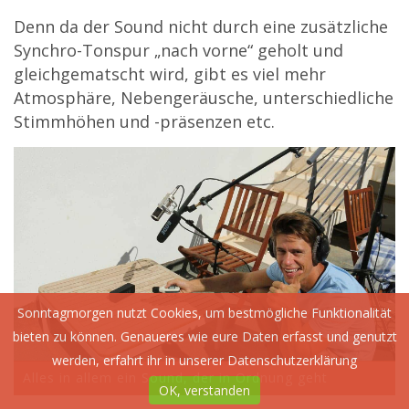
Denn da der Sound nicht durch eine zusätzliche
Synchro-Tonspur „nach vorne“ geholt und
gleichgematscht wird, gibt es viel mehr
Atmosphäre, Nebengeräusche, unterschiedliche
Stimmhöhen und -präsenzen etc.
Sonntagmorgen nutzt Cookies, um bestmögliche Funktionalität
bieten zu können. Genaueres wie eure Daten erfasst und genutzt
werden, erfahrt ihr in unserer
Datenschutzerklärung
Alles in allem ein Sound, der in Ordnung geht
OK, verstanden