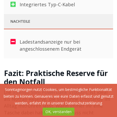
Integriertes Typ-C-Kabel
NACHTEILE
Ladestandsanzeige nur bei
angeschlossenem Endgerät
Fazit: Praktische Reserve für
den Notfall
Sonntagmorgen nutzt Cookies, um bestmögliche Funktionalität
Die
Intenso Slim Powerbank S10000-C
ist ideal
bieten zu können. Genaueres wie eure Daten erfasst und genutzt
als Notfall-Reserve, die sich ohne Umstände im
werden, erfahrt ihr in unserer
Datenschutzerklärung
Alltag mitführen lässt. Wann immer ihr eine
OK, verstanden
Tasche dabei habt – und die muss nicht