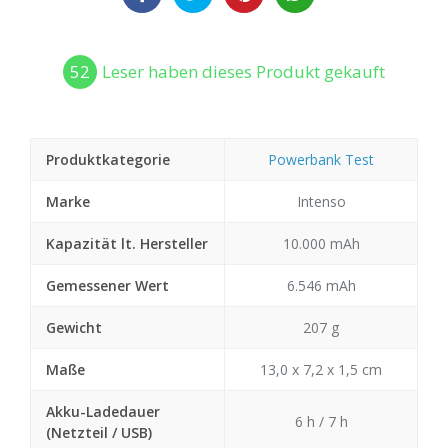
52
Leser haben dieses Produkt gekauft
Produktkategorie
Powerbank Test
Marke
Intenso
Kapazität lt. Hersteller
10.000 mAh
Gemessener Wert
6.546 mAh
Gewicht
207 g
Maße
13,0 x 7,2 x 1,5 cm
Akku-Ladedauer
6 h / 7 h
(Netzteil / USB)