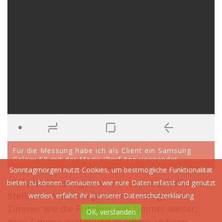
Für die Messung habe ich als Client ein Samsung
Galaxy S8 mit der Magic iPerf App verwendet
Sonntagmorgen nutzt Cookies, um bestmögliche Funktionalität
Ich habe Messungen an vier unterschiedlichen
bieten zu können. Genaueres wie eure Daten erfasst und genutzt
Stellen im Haus vorgenommen: im gleichen
werden, erfahrt ihr in unserer
Datenschutzerklärung
Zimmer wie die FritzBox, ein Zimmer weiter,
OK, verstanden
zwei Zimmer weiter und in einem anderen