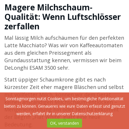
Magere Milchschaum-
Qualität: Wenn Luftschlösser
zerfallen
Mal lässig Milch aufschäumen für den perfekten
Latte Macchiato? Was wir von Kaffeeautomaten
aus dem gleichen Preissegment als
Grundausstattung kennen, vermissen wir beim
DeLonghi ESAM 3500 sehr.
Statt üppiger Schaumkrone gibt es nach
kürzester Zeit eher magere Bläschen und selbst
mit vollfetter Milch, können wir dem Gerät
Sonntagmorgen nutzt Cookies, um bestmögliche Funktionalität
keinen anständigen Milchschaum entlocken –
bieten zu können. Genaueres wie eure Daten erfasst und genutzt
Mengeneinstellung hin oder her! Da bekommt
werden, erfahrt ihr in unserer
Datenschutzerklärung
der Begriff „Flat White“ glatt eine neue
OK, verstanden
Bedeutung.