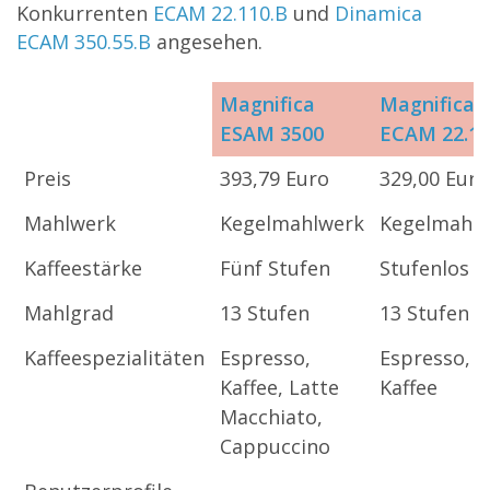
Konkurrenten
ECAM 22.110.B
und
Dinamica
ECAM 350.55.B
angesehen.
Magnifica
Magnifica 
ESAM 3500
ECAM 22.11
Magnifica
Magnifica 
Preis
393,79 Euro
329,00 Euro
ESAM 3500
ECAM 22.11
Mahlwerk
Kegelmahlwerk
Kegelmahl
Kaffeestärke
Fünf Stufen
Stufenlos
Mahlgrad
13 Stufen
13 Stufen
Kaffeespezialitäten
Espresso,
Espresso,
Kaffee, Latte
Kaffee
Macchiato,
Cappuccino