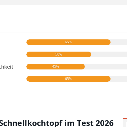
65%
50%
chkeit
45%
65%
 Schnellkochtopf im Test 2026