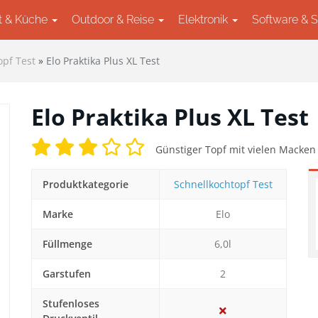
t & Küche
Outdoor & Reise
Elektronik
Software & 
opf Test
»
Elo Praktika Plus XL Test
Elo Praktika Plus XL Test
Günstiger Topf mit vielen Macken
Produktkategorie
Schnellkochtopf Test
Marke
Elo
ext
Füllmenge
6,0l
Garstufen
2
Stufenloses