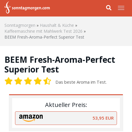
Skip to main content
Togg
Sonntagmorgen
»
Haushalt & Küche
»
Kaffeemaschine mit Mahlwerk Test 2026
»
BEEM Fresh-Aroma-Perfect Superior Test
BEEM Fresh-Aroma-Perfect
Superior Test
Das beste Aroma im Test.
Aktueller Preis:
53,95 EUR