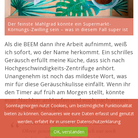
Der feinste Mahlgrad könnte ein Supermarkt-
Körnungs-Zwilling sein – was in diesem Fall super ist
Als die BEEM dann ihre Arbeit aufnimmt, weiß
ich sofort, wo der Name herkommt. Ein schrilles
Geräusch erfüllt meine Küche, dass sich nach
Hochgeschwindigkeits-Zentrifuge anhört.
Unangenehm ist noch das mildeste Wort, was
mir für diese Geräuschkulisse einfällt. Wenn ihr
den Timer auf früh am Morgen stellt, könnte
euer Nachbar anklopfen und euch nach eurem
Sonntagmorgen nutzt Cookies, um bestmögliche Funktionalität
Geisteszustand fragen.
bieten zu können. Genaueres wie eure Daten erfasst und genutzt
werden, erfahrt ihr in unserer
Datenschutzerklärung
Nachdem ich die Finger wieder aus meinen
Ohren genommen habe, höre ich nur noch
OK, verstanden