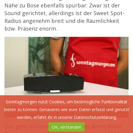
Nähe zu Bose ebenfalls spürbar: Zwar ist der
Sound gerichtet, allerdings ist der Sweet Spot-
Radius angenehm breit und die Räumlichkeit
bzw. Präsenz enorm.
Sonntagmorgen nutzt Cookies, um bestmögliche Funktionalität
bieten zu können. Genaueres wie eure Daten erfasst und genutzt
Der Anker hat wirklich Klasse. Auch Premium.
werden, erfahrt ihr in unserer
Datenschutzerklärung
Das geht in unserem Snippet des James Blake-
OK, verstanden