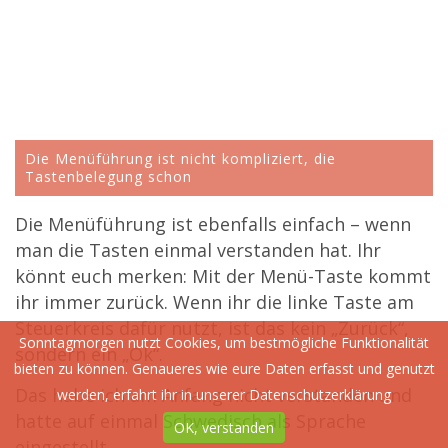
Die Menüführung ist nicht kompliziert, die
Tastenbelegung schon
Die Menüführung ist ebenfalls einfach – wenn
man die Tasten einmal verstanden hat. Ihr
könnt euch merken: Mit der Menü-Taste kommt
ihr immer zurück. Wenn ihr die linke Taste am
Steuerkreis dafür nutzt, ist das kein „Zurück“,
Sonntagmorgen nutzt Cookies, um bestmögliche Funktionalität
sondern ein „Ok“.
bieten zu können. Genaueres wie eure Daten erfasst und genutzt
Das habe ich am Anfang nicht verstanden und
werden, erfahrt ihr in unserer
Datenschutzerklärung
hatte auf einmal Schwedisch als Sprache
OK, verstanden
eingestellt.