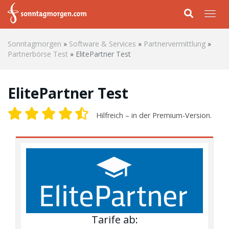
Skip to main content
Togg
Sonntagmorgen
»
Software & Services
»
Partnervermittlung
»
Partnerbörse Test
»
ElitePartner Test
ElitePartner Test
Hilfreich – in der Premium-Version.
Tarife ab: